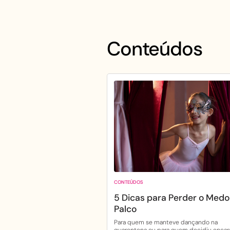
Conteúdos
CONTEÚDOS
5 Dicas para Perder o Medo
Palco
Para quem se manteve dançando na
quarentena ou para quem decidiu encar