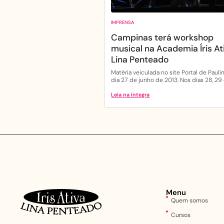
IMPRENSA
Campinas terá workshop
musical na Academia Íris At
Lina Penteado
Matéria veiculada no site Portal de Paulín
dia 27 de junho de 2013. Nos dias 28, 29 e
Leia na íntegra
Menu
Quem somos
Cursos