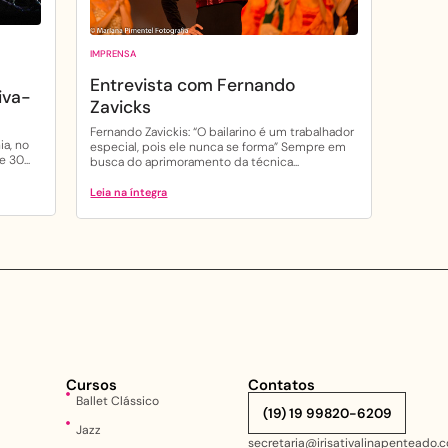
IMPRENSA
Entrevista com Fernando
iva-
Zavicks
Fernando Zavickis: “O bailarino é um trabalhador
ia, no
especial, pois ele nunca se forma” Sempre em
 30...
busca do aprimoramento da técnica...
Leia na íntegra
Cursos
Contatos
Ballet Clássico
(19) 19 99820-6209
Jazz
secretaria@irisativalinapenteado.