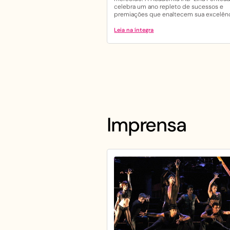
celebra um ano repleto de sucessos e
premiações que enaltecem sua excelênci
Leia na íntegra
Imprensa