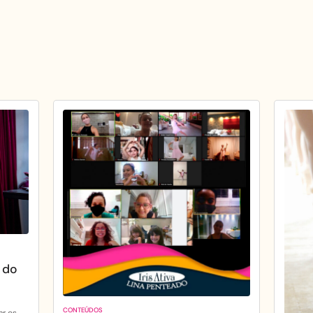
 do
CONTEÚDOS
ar os