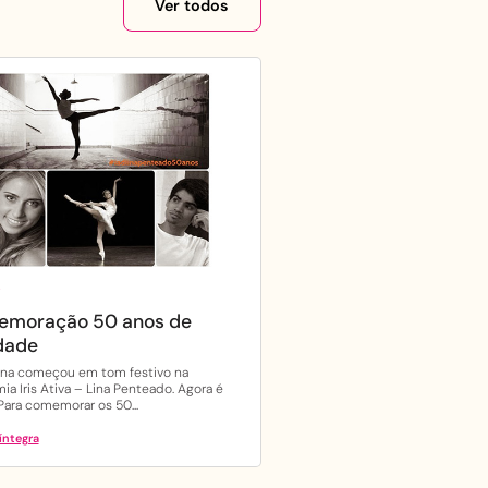
Ver todos
S
moração 50 anos de
idade
na começou em tom festivo na
a Iris Ativa – Lina Penteado. Agora é
: Para comemorar os 50...
íntegra