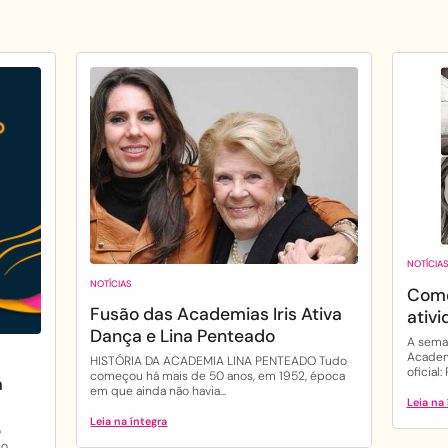
NOTÍCIA
NOTÍCIAS
Come
Fusão das Academias Iris Ativa
ativ
Dança e Lina Penteado
A sema
Academi
HISTÓRIA DA ACADEMIA LINA PENTEADO Tudo
oficial
começou há mais de 50 anos, em 1952, época
a
em que ainda não havia...
Leia na 
Leia na íntegra
o
do