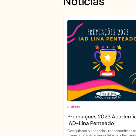
Notícias
NOTÍCIAS
Premiações 2023 Academi
IAD-Lina Penteado
Conquistas alcançadas, reconheciment
merecido! A Academia IAD-Lina Pentea