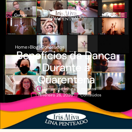
Home
>
Blog
>
Conteúdos
Benefícios da Dança
Durante a
Quarentena
Tempo de leitura: 2 minutos
fevereiro 26, 2026
Conteúdos