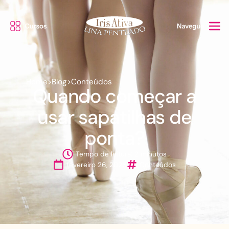
Home
>
Blog
>
Conteúdos
Quando começar a
usar sapatilhas de
ponta?
Tempo de leitura: 2 minutos
fevereiro 26, 2026
Conteúdos